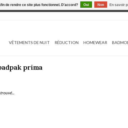
afin de rendre ce site plus fonctionnel. D'accord?
Oui
Non
En savoir p
 est en construction. Toute commande passée ne sera ni traitée
VÊTEMENTS DE NUIT
RÉDUCTION
HOMEWEAR
BADMO
 badpak prima
trouvé...