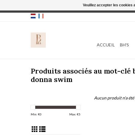
Veuillez accepter les cookies 
Cette boutique
ACCUEIL
BH'S
Produits associés au mot-clé
donna swim
Aucun produit n'a été 
Min: €
0
Max: €
5