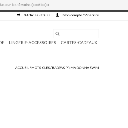
lus sur les témoins (cookies) »
, ni complétée.
0 Articles - €0,00
Mon compte / S'inscrire
DE
LINGERIE-ACCESSOIRES
CARTES-CADEAUX
ACCUEIL
/
MOTS-CLÉS
/
BADPAK PRIMA DONNA SWIM