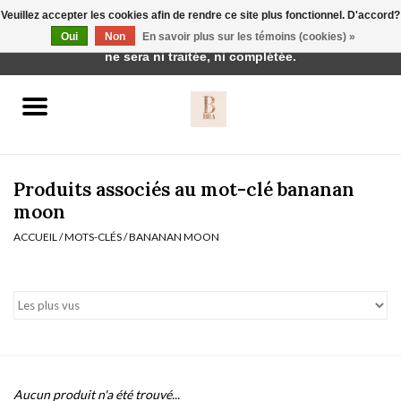
Veuillez accepter les cookies afin de rendre ce site plus fonctionnel. D'accord?
Cette boutique est en construction. Toute commande passée
Oui
Non
En savoir plus sur les témoins (cookies) »
0 Articles - €0,00
ne sera ni traitée, ni complétée.
Accueil
BH's
Produits associés au mot-clé bananan
moon
ACCUEIL
/
MOTS-CLÉS
/
BANANAN MOON
vêtements de nuit
Réduction
Homewear
Badmode
Aucun produit n'a été trouvé...