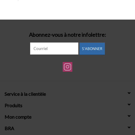
Lingerie-accessoires
Cartes-cadeaux
Abonnez-vous à notre infolettre:
S'ABONNER
Service à la clientèle
Produits
Mon compte
BRA