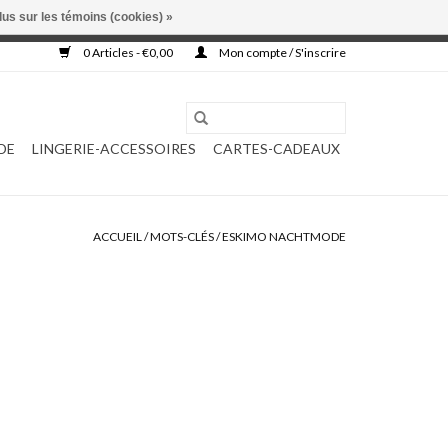
lus sur les témoins (cookies) »
, ni complétée.
0 Articles - €0,00
Mon compte / S'inscrire
DE
LINGERIE-ACCESSOIRES
CARTES-CADEAUX
ACCUEIL
/
MOTS-CLÉS
/
ESKIMO NACHTMODE