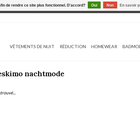
afin de rendre ce site plus fonctionnel. D'accord?
Oui
Non
En savoir p
 est en construction. Toute commande passée ne sera ni traitée
VÊTEMENTS DE NUIT
RÉDUCTION
HOMEWEAR
BADMO
 eskimo nachtmode
trouvé...