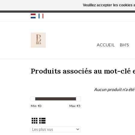
Veuillez accepter les cookies 
Cette boutique
ACCUEIL
BH'S
Produits associés au mot-clé
Aucun produit n'a été 
Min: €
0
Max: €
5