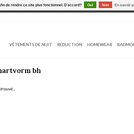
afin de rendre ce site plus fonctionnel. D'accord?
Oui
Non
En savoir p
 est en construction. Toute commande passée ne sera ni traitée
VÊTEMENTS DE NUIT
RÉDUCTION
HOMEWEAR
BADMO
 hartvorm bh
trouvé...