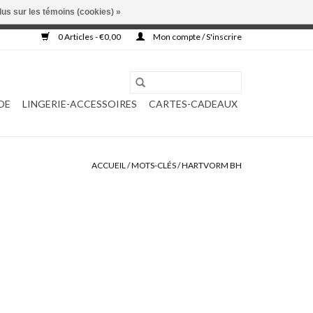
lus sur les témoins (cookies) »
, ni complétée.
0 Articles - €0,00
Mon compte / S'inscrire
DE
LINGERIE-ACCESSOIRES
CARTES-CADEAUX
ACCUEIL
/
MOTS-CLÉS
/
HARTVORM BH