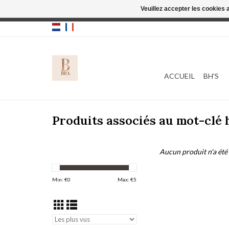
Veuillez accepter les cookies 
Cette boutique
ACCUEIL
BH'S
Produits associés au mot-clé
Aucun produit n'a été 
Min: €
0
Max: €
5