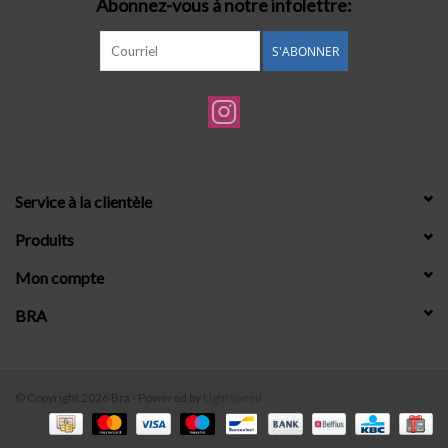
Abonnez-vous à notre infolettre:
S'ABONNER
Service à la clientèle
Produits
Mon compte
BRA
© Copyright 2026 Bra - Powered by
Lightspeed