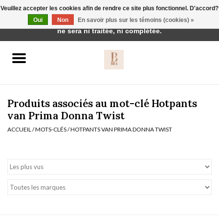
Veuillez accepter les cookies afin de rendre ce site plus fonctionnel. D'accord?
Cette boutique est en construction. Toute commande passée
Oui
Non
En savoir plus sur les témoins (cookies) »
0 Articles - €0,00
ne sera ni traitée, ni complétée.
Accueil
BH's
Produits associés au mot-clé Hotpants
van Prima Donna Twist
ACCUEIL
/
MOTS-CLÉS
/
HOTPANTS VAN PRIMA DONNA TWIST
vêtements de nuit
Réduction
Homewear
Badmode