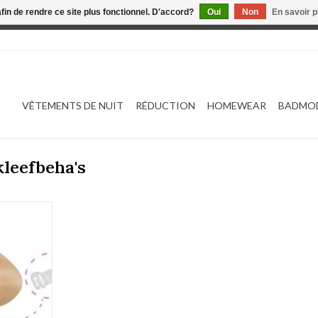
afin de rendre ce site plus fonctionnel. D'accord?
Oui
Non
En savoir p
 est en construction. Toute commande passée ne sera ni traitée
VÊTEMENTS DE NUIT
RÉDUCTION
HOMEWEAR
BADMO
kleefbeha's