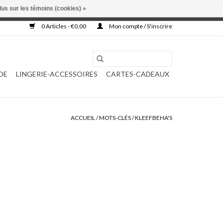
lus sur les témoins (cookies) »
, ni complétée.
0 Articles - €0,00
Mon compte / S'inscrire
DE
LINGERIE-ACCESSOIRES
CARTES-CADEAUX
ACCUEIL
/
MOTS-CLÉS
/
KLEEFBEHA'S