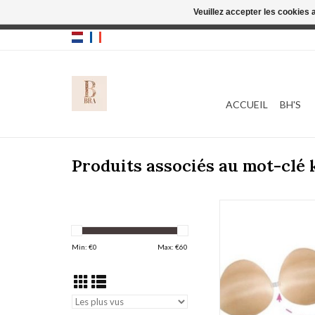
Veuillez accepter les cookies 
Cette boutique
ACCUEIL
BH'S
Produits associés au mot-clé 
Kleefbeha
Min: €
0
Max: €
60