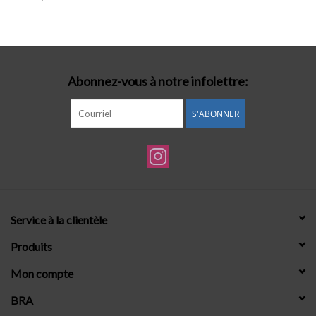
Lingerie-accessoires
Cartes-cadeaux
Abonnez-vous à notre infolettre:
S'ABONNER
Service à la clientèle
Produits
Mon compte
BRA