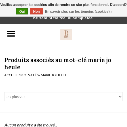
Veuillez accepter les cookies afin de rendre ce site plus fonctionnel. D'accord?
Cette boutique est en construction. Toute commande passée
Oui
Non
En savoir plus sur les témoins (cookies) »
0 Articles - €0,00
ne sera ni traitée, ni complétée.
Accueil
BH's
Produits associés au mot-clé marie jo
heule
ACCUEIL
/
MOTS-CLÉS
/
MARIE JO HEULE
vêtements de nuit
Réduction
Homewear
Badmode
Aucun produit n'a été trouvé...