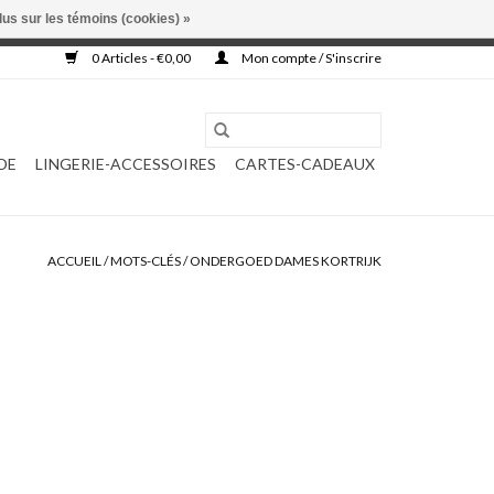
lus sur les témoins (cookies) »
, ni complétée.
0 Articles - €0,00
Mon compte / S'inscrire
DE
LINGERIE-ACCESSOIRES
CARTES-CADEAUX
ACCUEIL
/
MOTS-CLÉS
/
ONDERGOED DAMES KORTRIJK