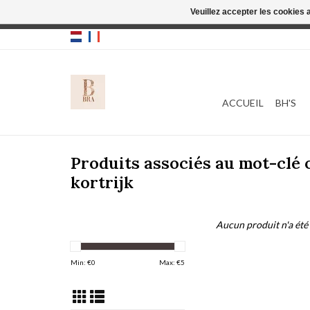
Veuillez accepter les cookies 
Cette boutique
ACCUEIL
BH'S
Produits associés au mot-clé
kortrijk
Aucun produit n'a été 
Min: €
0
Max: €
5