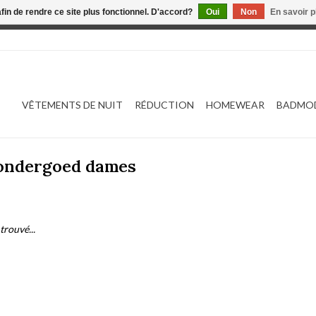
afin de rendre ce site plus fonctionnel. D'accord?
Oui
Non
En savoir p
 est en construction. Toute commande passée ne sera ni traitée
VÊTEMENTS DE NUIT
RÉDUCTION
HOMEWEAR
BADMO
 ondergoed dames
trouvé...