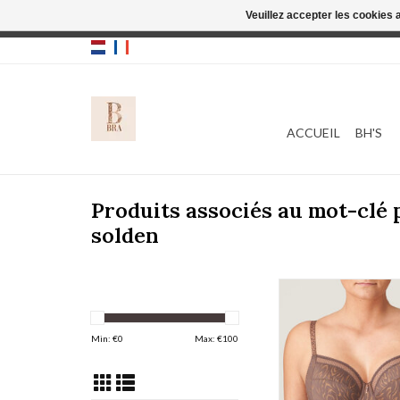
Veuillez accepter les cookies 
Cette boutique
ACCUEIL
BH'S
Produits associés au mot-clé
solden
Prima Donna Twist Pe
0142280
AJOUTER AU PA
Min: €
0
Max: €
100