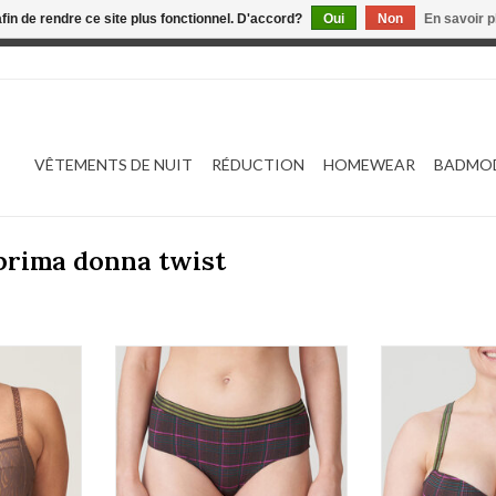
afin de rendre ce site plus fonctionnel. D'accord?
Oui
Non
En savoir p
 est en construction. Toute commande passée ne sera ni traitée
VÊTEMENTS DE NUIT
RÉDUCTION
HOMEWEAR
BADMO
 prima donna twist
nn station
Prima Donna Twist Princes bay
Prima Donna Tw
0542322
024
NIER
AJOUTER 