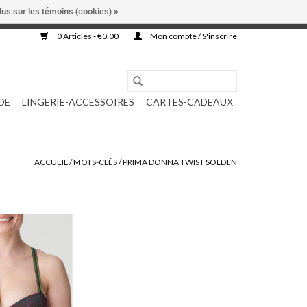
lus sur les témoins (cookies) »
, ni complétée.
0 Articles - €0,00
Mon compte / S'inscrire
DE
LINGERIE-ACCESSOIRES
CARTES-CADEAUX
ACCUEIL
/
MOTS-CLÉS
/
PRIMA DONNA TWIST SOLDEN
ist Princes bah
2322
AU PANIER