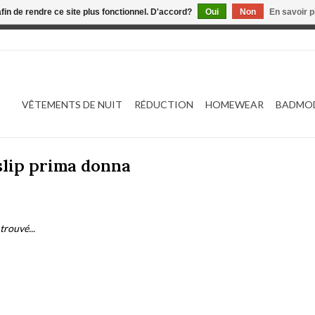
afin de rendre ce site plus fonctionnel. D'accord?
Oui
Non
En savoir p
 est en construction. Toute commande passée ne sera ni traitée
VÊTEMENTS DE NUIT
RÉDUCTION
HOMEWEAR
BADMO
slip prima donna
trouvé...