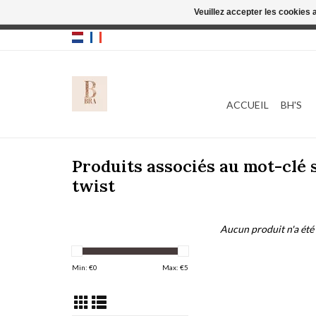
Veuillez accepter les cookies 
Cette boutique
ACCUEIL
BH'S
Produits associés au mot-clé 
twist
Aucun produit n'a été 
Min: €
0
Max: €
5