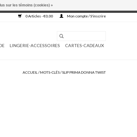
lus sur les témoins (cookies) »
, ni complétée.
0 Articles - €0,00
Mon compte / S'inscrire
DE
LINGERIE-ACCESSOIRES
CARTES-CADEAUX
ACCUEIL
/
MOTS-CLÉS
/
SLIP PRIMA DONNA TWIST