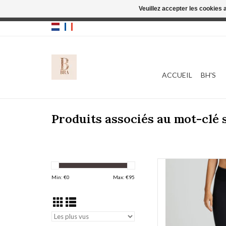
Veuillez accepter les cookies 
Cette boutique
ACCUEIL
BH'S
Produits associés au mot-clé
Prima Donna
Min: €
0
Max: €
95
AJOUT