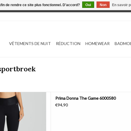
afin de rendre ce site plus fonctionnel. D'accord?
Oui
Non
En savoir p
 est en construction. Toute commande passée ne sera ni traitée
VÊTEMENTS DE NUIT
RÉDUCTION
HOMEWEAR
BADMO
 sportbroek
 The Game 6000580
Prima Donna The Game 6000580
ER AU PANIER
€94,90