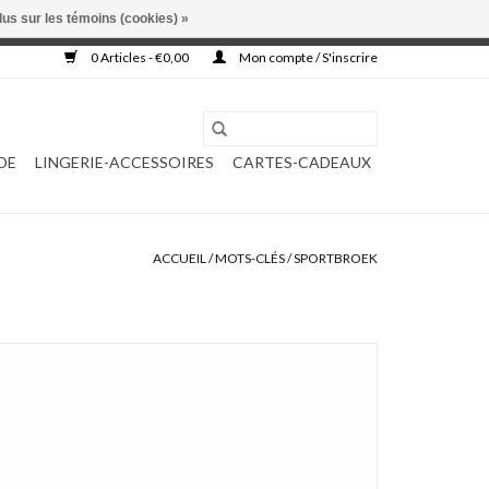
lus sur les témoins (cookies) »
, ni complétée.
0 Articles - €0,00
Mon compte / S'inscrire
DE
LINGERIE-ACCESSOIRES
CARTES-CADEAUX
ACCUEIL
/
MOTS-CLÉS
/
SPORTBROEK