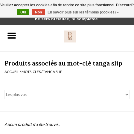
Veuillez accepter les cookies afin de rendre ce site plus fonctionnel. D'accord?
Cette boutique est en construction. Toute commande passée
Oui
Non
En savoir plus sur les témoins (cookies) »
0 Articles - €0,00
ne sera ni traitée, ni complétée.
Accueil
BH's
Produits associés au mot-clé tanga slip
ACCUEIL
/
MOTS-CLÉS
/
TANGA SLIP
vêtements de nuit
Réduction
Homewear
Aucun produit n'a été trouvé...
Badmode