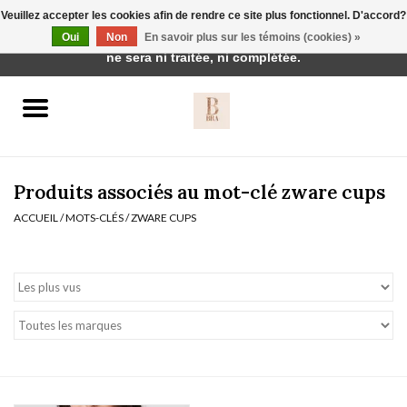
Veuillez accepter les cookies afin de rendre ce site plus fonctionnel. D'accord?
Cette boutique est en construction. Toute commande passée
Oui
Non
En savoir plus sur les témoins (cookies) »
0 Articles - €0,00
ne sera ni traitée, ni complétée.
Accueil
BH's
Produits associés au mot-clé zware cups
ACCUEIL
/
MOTS-CLÉS
/
ZWARE CUPS
vêtements de nuit
Réduction
Homewear
Badmode