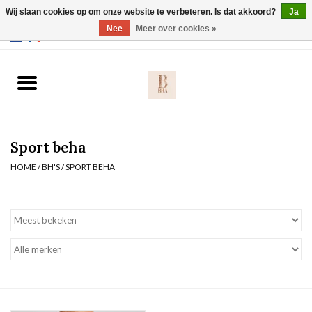
Wij slaan cookies op om onze website te verbeteren. Is dat akkoord?
Ja
Webshop werkt met EU maten. .
Nee
Meer over cookies »
0 Artikelen - €0,00
Home
BH's
Sport beha
Slip
HOME
/
BH'S
/
SPORT BEHA
Body
Nachtmode
Solden
Homewear