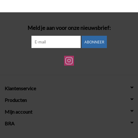
Badmode
Meld je aan voor onze nieuwsbrief:
Lingerie-accessoires
ABONNEER
Cadeaubonnen
Klantenservice
Producten
Mijn account
BRA