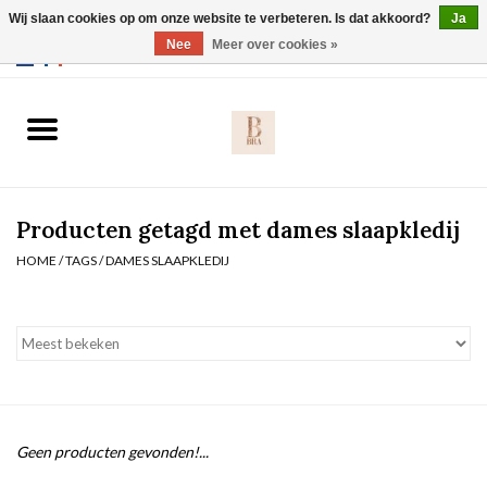
Wij slaan cookies op om onze website te verbeteren. Is dat akkoord?
Ja
Webshop werkt met EU maten. .
Nee
Meer over cookies »
0 Artikelen - €0,00
Home
BH's
Producten getagd met dames slaapkledij
Slip
HOME
/
TAGS
/
DAMES SLAAPKLEDIJ
Body
Nachtmode
Solden
Geen producten gevonden!...
Homewear