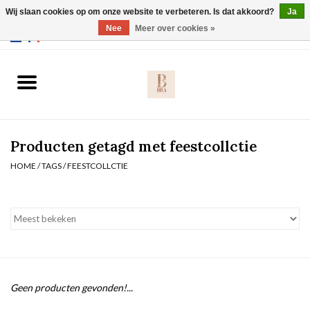
Wij slaan cookies op om onze website te verbeteren. Is dat akkoord?
Ja
Webshop werkt met EU maten. .
Nee
Meer over cookies »
0 Artikelen - €0,00
Home
BH's
Producten getagd met feestcollctie
Slip
HOME
/
TAGS
/
FEESTCOLLCTIE
Body
Nachtmode
Solden
Geen producten gevonden!...
Homewear