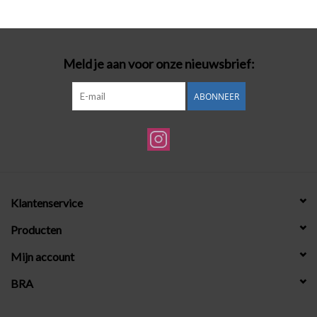
Badmode
Meld je aan voor onze nieuwsbrief:
Lingerie-accessoires
ABONNEER
Cadeaubonnen
Klantenservice
Producten
Mijn account
BRA