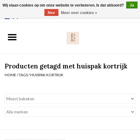
Wij slaan cookies op om onze website te verbeteren. Is dat akkoord?
Ja
Webshop werkt met EU maten. .
Nee
Meer over cookies »
0 Artikelen - €0,00
Home
BH's
Producten getagd met huispak kortrijk
Slip
HOME
/
TAGS
/
HUISPAK KORTRIJK
Body
Nachtmode
Solden
Homewear