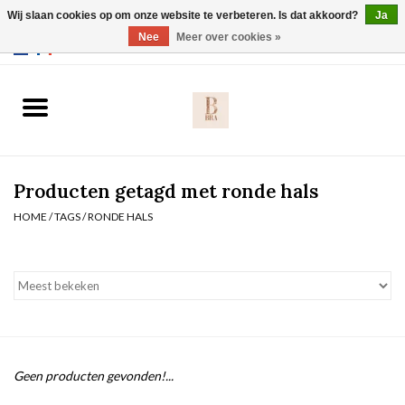
Wij slaan cookies op om onze website te verbeteren. Is dat akkoord?
Ja
Webshop werkt met EU maten. .
Nee
Meer over cookies »
0 Artikelen - €0,00
Home
BH's
Producten getagd met ronde hals
Slip
HOME
/
TAGS
/
RONDE HALS
Body
Nachtmode
Solden
Geen producten gevonden!...
Homewear