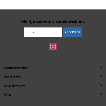
Badmode
Meld je aan voor onze nieuwsbrief:
Lingerie-accessoires
ABONNEER
Cadeaubonnen
Klantenservice
Producten
Mijn account
BRA