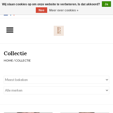
Wij slaan cookies op om onze website te verbeteren. Is dat akkoord?
Ja
Webshop werkt met EU maten. .
Nee
Meer over cookies »
0 Artikelen - €0,00
Home
BH's
Collectie
Slip
HOME
/
COLLECTIE
Body
Nachtmode
Solden
Homewear