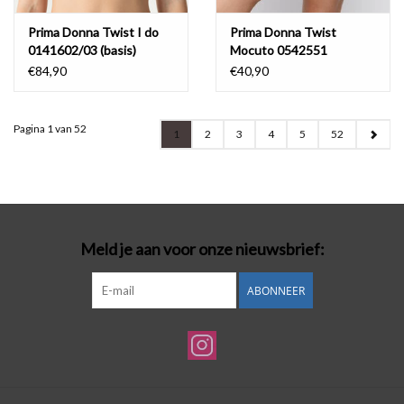
Prima Donna Twist I do
Prima Donna Twist
0141602/03 (basis)
Mocuto 0542551
€84,90
€40,90
Pagina 1 van 52
1
2
3
4
5
52
Meld je aan voor onze nieuwsbrief:
ABONNEER