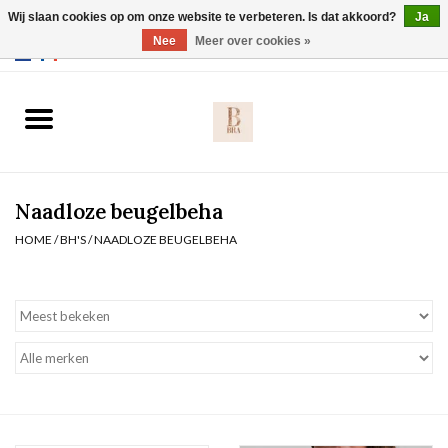
Wij slaan cookies op om onze website te verbeteren. Is dat akkoord?
Ja
Webshop werkt met EU maten. .
Nee
Meer over cookies »
0 Artikelen - €0,00
Home
BH's
Naadloze beugelbeha
Slip
HOME
/
BH'S
/
NAADLOZE BEUGELBEHA
Body
Nachtmode
Solden
Homewear