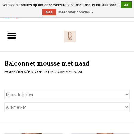
Wij slaan cookies op om onze website te verbeteren. Is dat akkoord?
Ja
Webshop werkt met EU maten. .
Nee
Meer over cookies »
0 Artikelen - €0,00
Home
BH's
Balconnet mousse met naad
Slip
HOME
/
BH'S
/
BALCONNET MOUSSE MET NAAD
Body
Nachtmode
Solden
Homewear