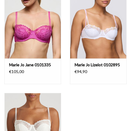
Badmode
Lingerie-accessoires
Cadeaubonnen
Marie Jo Jane 0101335
Marie Jo Lizelot 0102895
€105,00
€94,90