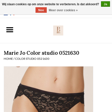
Wij slaan cookies op om onze website te verbeteren. Is dat akkoord?
Ja
Webshop werkt met EU maten. .
Nee
Meer over cookies »
0 Artikelen - €0,00
Home
BH's
Marie Jo Color studio 0521630
Slip
HOME
/
COLOR STUDIO 0521630
Body
Nachtmode
Solden
Homewear