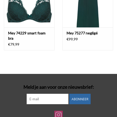
Mey 74229 smart foam
Mey 75277 negligé
bra
€99,99
€79,99
Meld je aan voor onze nieuwsbrief:
ABONNEER