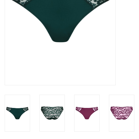
Badmode
Lingerie-accessoires
Cadeaubonnen