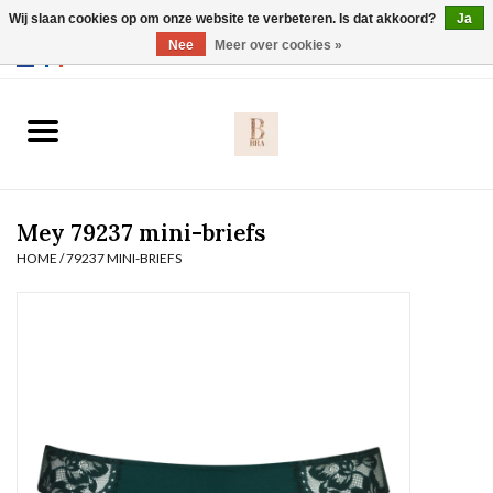
Wij slaan cookies op om onze website te verbeteren. Is dat akkoord?
Ja
Webshop werkt met EU maten. .
Nee
Meer over cookies »
0 Artikelen - €0,00
Home
BH's
Mey 79237 mini-briefs
Slip
HOME
/
79237 MINI-BRIEFS
Body
Nachtmode
Solden
Homewear