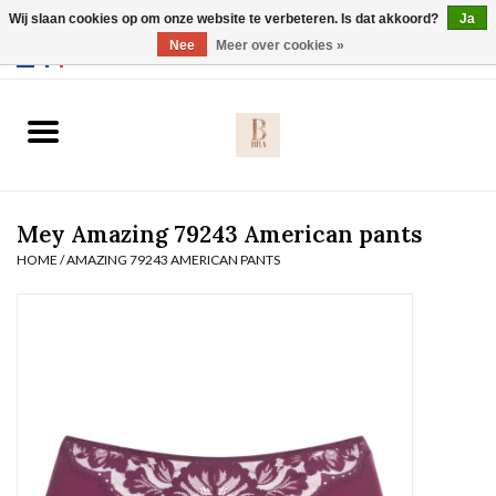
Wij slaan cookies op om onze website te verbeteren. Is dat akkoord?
Ja
Webshop werkt met EU maten. .
Nee
Meer over cookies »
0 Artikelen - €0,00
Home
BH's
Mey Amazing 79243 American pants
Slip
HOME
/
AMAZING 79243 AMERICAN PANTS
Body
Nachtmode
Solden
Homewear