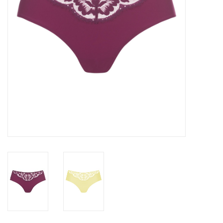
Badmode
Lingerie-accessoires
Cadeaubonnen