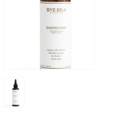
Badmode
Lingerie-accessoires
Cadeaubonnen