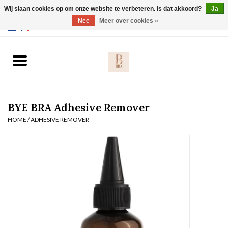
Wij slaan cookies op om onze website te verbeteren. Is dat akkoord?
Ja
Webshop werkt met EU maten. .
Nee
Meer over cookies »
0 Artikelen - €0,00
Home
BH's
BYE BRA Adhesive Remover
Slip
HOME
/
ADHESIVE REMOVER
Body
Nachtmode
Solden
Homewear