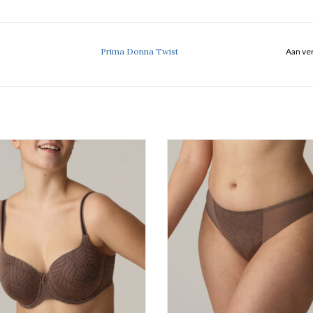
Prima Donna Twist
Aan ver
Voorgevormde Bh Hartvorm
Rioslip
Prima Donna Twist Ajusco
Prima Donna Twist Ajusco
EVOEGEN AAN WINKELWAGEN
TOEVOEGEN AAN WINKELWA