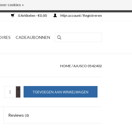
over cookies »
0 Artikelen - €0,00
Mijn account / Registreren
OIRES
CADEAUBONNEN
HOME
/
AJUSCO 0542402
+
TOEVOEGEN AAN WINKELWAGEN
-
Reviews
(0)