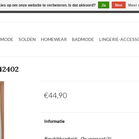
kies op om onze website te verbeteren. Is dat akkoord?
Ja
Nee
Meer 
Webshop werkt met EU maten. .
TMODE
SOLDEN
HOMEWEAR
BADMODE
LINGERIE-ACCESS
42402
€44,90
Informatie
Beschikbaarheid:
Op voorraad
(1)