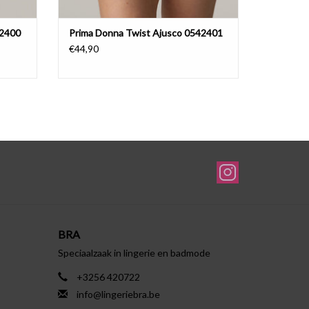
42400
Prima Donna Twist Ajusco 0542401
€44,90
BRA
Speciaalzaak in lingerie en badmode
+3256 420722
info@lingeriebra.be