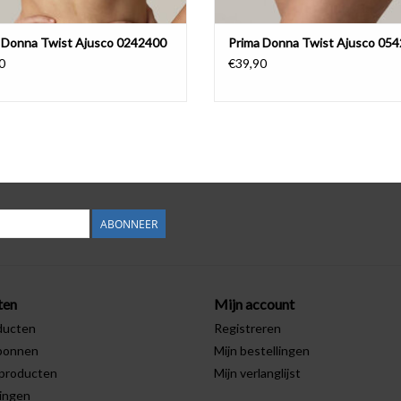
 Donna Twist Ajusco 0242400
Prima Donna Twist Ajusco 05
0
€39,90
ABONNEER
ten
Mijn account
ducten
Registreren
bonnen
Mijn bestellingen
producten
Mijn verlanglijst
ingen