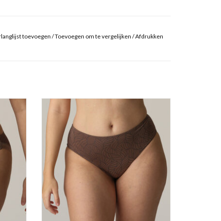
langlijst toevoegen
/
Toevoegen om te vergelijken
/
Afdrukken
Tailleslip
Prima Donna Twist Ajusco
GEN
TOEVOEGEN AAN WINKELWAGEN