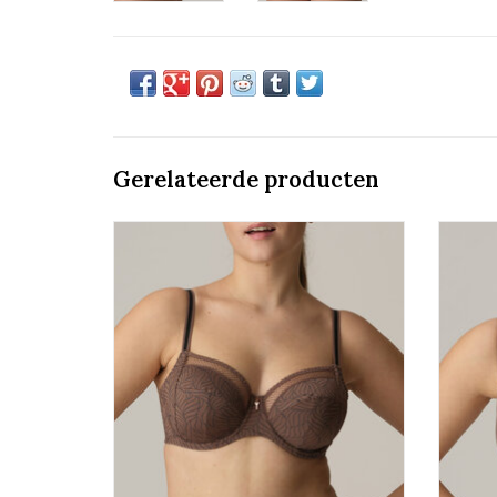
Gerelateerde producten
Volle Cup Beha
Prima Donna Twist Ajusco
TOEVOEGEN AAN WINKELWAGEN
TO