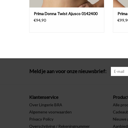
Prima Donna Twist Ajusco 0142400
Prima
€94,90
€99,9
Meld je aan voor onze nieuwsbrief:
Klantenservice
Produc
Over Lingerie BRA
Alle pro
Algemene voorwaarden
Cadeau
Privacy Policy
Nieuwe 
Overschrijving / Rekeningnummer
Aanbied