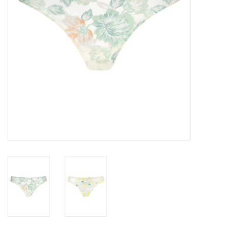
Badmode
Lingerie-accessoires
Cadeaubonnen