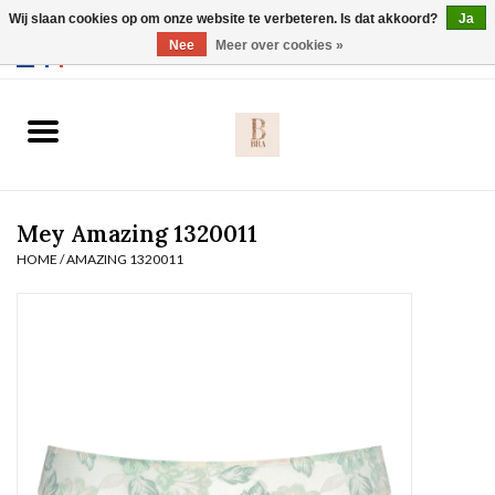
Wij slaan cookies op om onze website te verbeteren. Is dat akkoord?
Ja
Webshop werkt met EU maten. .
Nee
Meer over cookies »
0 Artikelen - €0,00
Home
BH's
Mey Amazing 1320011
Slip
HOME
/
AMAZING 1320011
Body
Nachtmode
Solden
Homewear