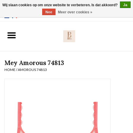
Wij slaan cookies op om onze website te verbeteren. Is dat akkoord?
Ja
Webshop werkt met EU maten. .
Nee
Meer over cookies »
0 Artikelen - €0,00
Home
BH's
Mey Amorous 74813
Slip
HOME
/
AMOROUS 74813
Body
Nachtmode
Solden
Homewear