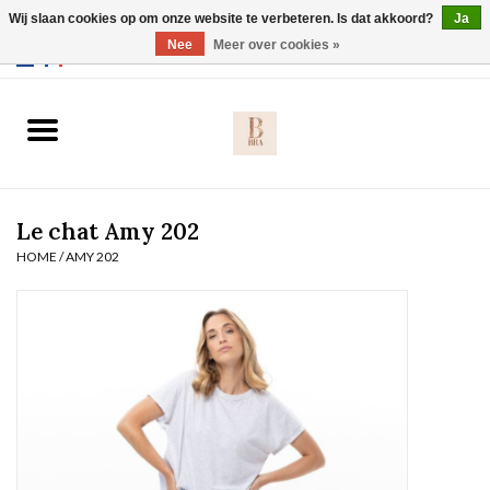
Wij slaan cookies op om onze website te verbeteren. Is dat akkoord?
Ja
Webshop werkt met EU maten. .
Nee
Meer over cookies »
0 Artikelen - €0,00
Home
BH's
Le chat Amy 202
Slip
HOME
/
AMY 202
Body
Nachtmode
Solden
Homewear