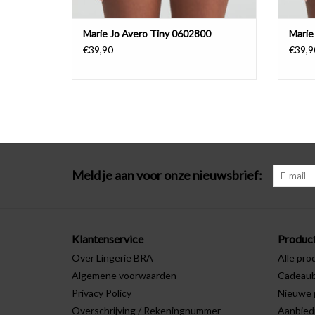
Marie Jo Avero Tiny 0602800
Marie
€39,90
€39,9
Meld je aan voor onze nieuwsbrief:
Klantenservice
Produc
Over Lingerie BRA
Alle pro
Algemene voorwaarden
Cadeau
Privacy Policy
Nieuwe 
Overschrijving / Rekeningnummer
Aanbied