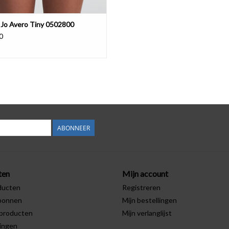
 Jo Avero Tiny 0502800
0
ABONNEER
ten
Mijn account
ducten
Registreren
bonnen
Mijn bestellingen
producten
Mijn verlanglijst
ingen