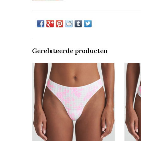
Gerelateerde producten
String
Marie Jo Avero Tiny
TOEVOEGEN AAN WINKELWAGEN
TO