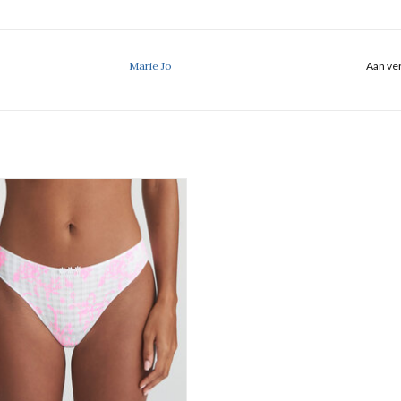
Marie Jo
Aan ver
Rioslip
Marie Jo Avero Tiny
EVOEGEN AAN WINKELWAGEN