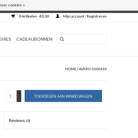
over cookies »
0 Artikelen - €0,00
Mijn account / Registreren
OIRES
CADEAUBONNEN
HOME
/
AVERO 0100410
+
TOEVOEGEN AAN WINKELWAGEN
-
Reviews
(0)