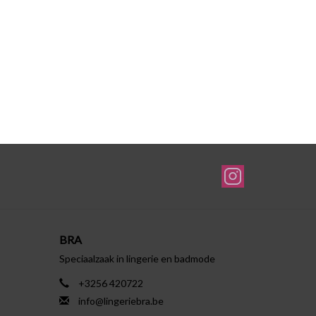
BRA
Speciaalzaak in lingerie en badmode
+3256 420722
info@lingeriebra.be