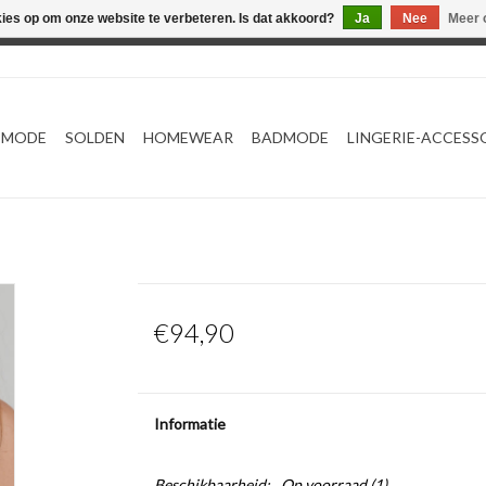
kies op om onze website te verbeteren. Is dat akkoord?
Ja
Nee
Meer 
Webshop werkt met EU maten. .
TMODE
SOLDEN
HOMEWEAR
BADMODE
LINGERIE-ACCESS
€94,90
Informatie
Beschikbaarheid:
Op voorraad
(1)