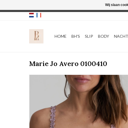
Wij slaan coo
HOME
BH'S
SLIP
BODY
NACH
Marie Jo Avero 0100410