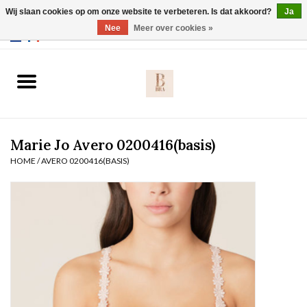
Wij slaan cookies op om onze website te verbeteren. Is dat akkoord?
Ja
Webshop werkt met EU maten. .
Nee
Meer over cookies »
0 Artikelen - €0,00
Home
BH's
Marie Jo Avero 0200416(basis)
Slip
HOME
/
AVERO 0200416(BASIS)
Body
Nachtmode
Solden
Homewear