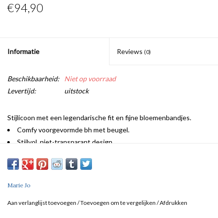
€94,90
Informatie
Reviews
(0)
Beschikbaarheid:
Niet op voorraad
Levertijd:
uitstock
Stijlicoon met een legendarische fit en fijne bloemenbandjes.
Comfy voorgevormde bh met beugel.
Stijlvol, niet-transparant design.
Veelzijdige bandjes voor halter.
Een verfijnde, donkere neutral
Naadloos met een glad effect.
Marie Jo
Aan verlanglijst toevoegen
/
Toevoegen om te vergelijken
/
Afdrukken