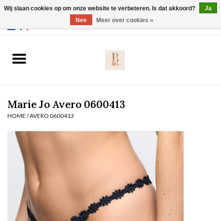
Wij slaan cookies op om onze website te verbeteren. Is dat akkoord?
Ja
Webshop werkt met EU maten. .
Nee
Meer over cookies »
0 Artikelen - €0,00
Home
BH's
Marie Jo Avero 0600413
Slip
HOME
/
AVERO 0600413
Body
Nachtmode
Solden
Homewear