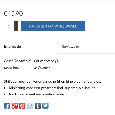
€45,90
+
TOEVOEGEN AAN WINKELWAGEN
-
Informatie
Reviews
(0)
Beschikbaarheid:
Op voorraad
(1)
Levertijd:
2-3 dagen
Stijlicoon met een legendarische fit en fijne bloemenbandjes.
Ministring voor een gestroomlijnd, supersexy silhouet.
Nachtblauw met een coole sparkle.