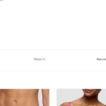
Marie Jo
Aan ver
Rioslip
Push Up Bh Uitneembare Pad
Marie Jo Jane
Marie Jo Jane
EVOEGEN AAN WINKELWAGEN