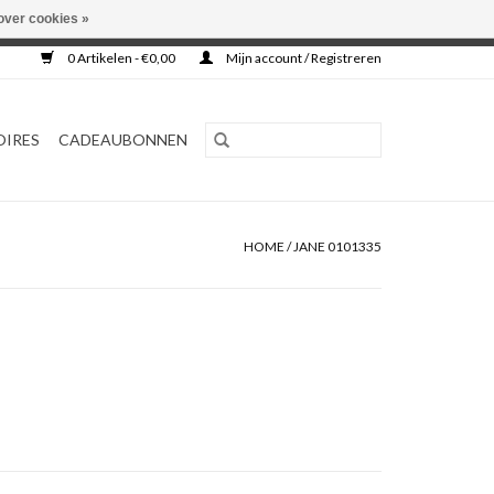
over cookies »
0 Artikelen - €0,00
Mijn account / Registreren
OIRES
CADEAUBONNEN
HOME
/
JANE 0101335