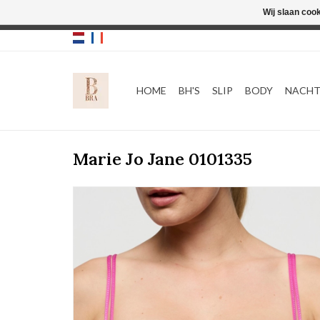
Wij slaan coo
HOME
BH'S
SLIP
BODY
NACH
Marie Jo Jane 0101335