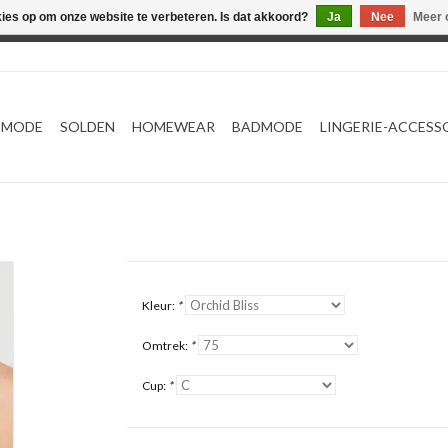
kies op om onze website te verbeteren. Is dat akkoord?
Ja
Nee
Meer 
Webshop werkt met EU maten. .
TMODE
SOLDEN
HOMEWEAR
BADMODE
LINGERIE-ACCESS
Kleur:
*
Omtrek:
*
Cup:
*