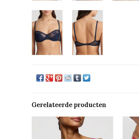
Gerelateerde producten
Voorgevomde beha hartvorm
Marie Jo Jane
TOEVOEGEN AAN WINKELWAGEN
TO