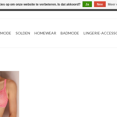
kies op om onze website te verbeteren. Is dat akkoord?
Ja
Nee
Meer 
Webshop werkt met EU maten. .
TMODE
SOLDEN
HOMEWEAR
BADMODE
LINGERIE-ACCESS
lbeha