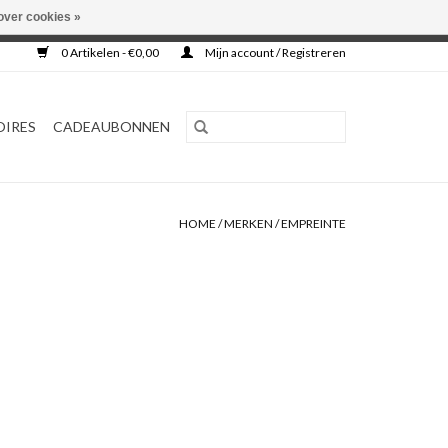
over cookies »
0 Artikelen - €0,00
Mijn account / Registreren
OIRES
CADEAUBONNEN
HOME
/
MERKEN
/
EMPREINTE