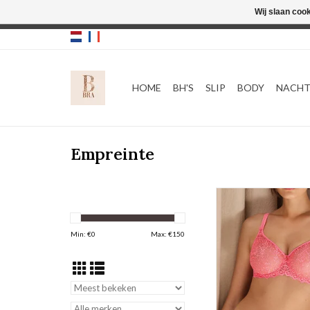
Wij slaan coo
HOME
BH'S
SLIP
BODY
NACH
Empreinte
Empreinte
Cassiopee
Naadloze beuge
Min: €
0
Max: €
150