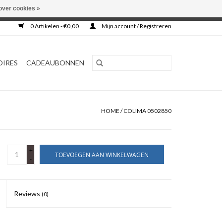
over cookies »
0 Artikelen - €0,00
Mijn account / Registreren
OIRES
CADEAUBONNEN
HOME
/
COLIMA 0502850
+
TOEVOEGEN AAN WINKELWAGEN
-
Reviews
(0)