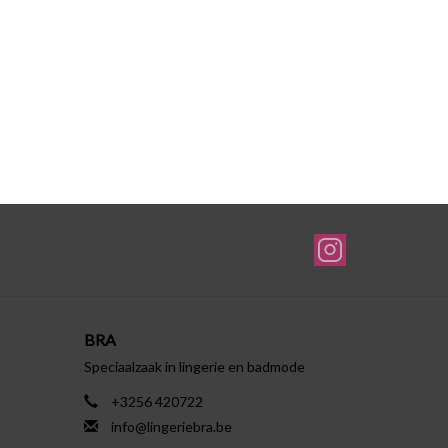
BRA
Speciaalzaak in lingerie en badmode
+3256 420722
info@lingeriebra.be