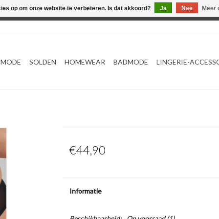
kies op om onze website te verbeteren. Is dat akkoord?
Ja
Nee
Meer 
Webshop werkt met EU maten. .
TMODE
SOLDEN
HOMEWEAR
BADMODE
LINGERIE-ACCESS
€44,90
Informatie
Beschikbaarheid:
Op voorraad
(1)