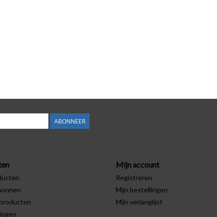
ABONNEER
ten
Mijn account
ducten
Registreren
bonnen
Mijn bestellingen
producten
Mijn verlanglijst
ingen