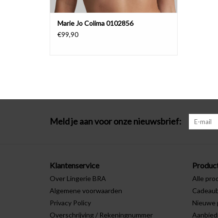
Marie Jo Colima 0102856
€99,90
Meld je aan voor onze nieuwsbrief:
Klantenservice
Produc
Over Lingerie BRA
Alle pro
Algemene voorwaarden
Cadeau
Privacy Policy
Nieuwe 
Overschrijving / Rekeningnummer
Aanbied