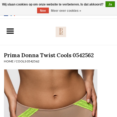
Wij slaan cookies op om onze website te verbeteren. Is dat akkoord?
Ja
Webshop werkt met EU maten. .
Nee
Meer over cookies »
0 Artikelen - €0,00
Home
BH's
Prima Donna Twist Cools 0542562
Slip
HOME
/
COOLS 0542562
Body
Nachtmode
Solden
Homewear