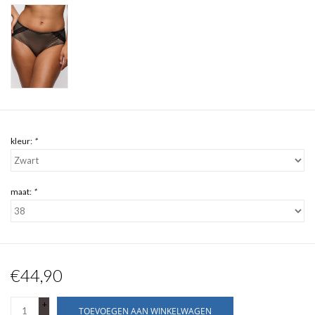
kleur:
*
maat:
*
€44,90
+
TOEVOEGEN AAN WINKELWAGEN