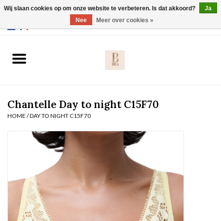
Wij slaan cookies op om onze website te verbeteren. Is dat akkoord?
Ja
Webshop werkt met EU maten. .
Nee
Meer over cookies »
0 Artikelen - €0,00
Home
BH's
Chantelle Day to night C15F70
Slip
HOME
/
DAY TO NIGHT C15F70
Body
Nachtmode
Solden
Homewear