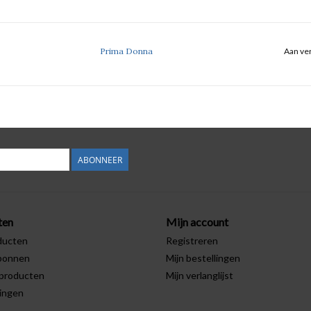
Prima Donna
Aan ver
ABONNEER
ten
Mijn account
ducten
Registreren
bonnen
Mijn bestellingen
producten
Mijn verlanglijst
ingen