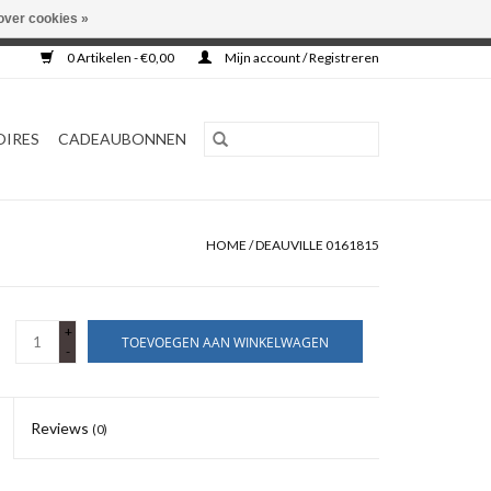
over cookies »
0 Artikelen - €0,00
Mijn account / Registreren
OIRES
CADEAUBONNEN
HOME
/
DEAUVILLE 0161815
+
TOEVOEGEN AAN WINKELWAGEN
-
Reviews
(0)