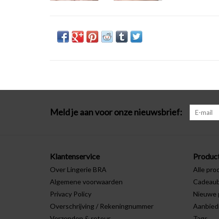
Meld je aan voor onze nieuwsbrief:
Klantenservice
Produc
Over Lingerie BRA
Alle pro
Algemene voorwaarden
Cadeau
Privacy Policy
Nieuwe 
Overschrijving / Rekeningnummer
Aanbied
Verzenden & retour
Tags