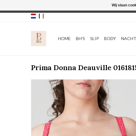
Wij slaan coo
HOME
BH'S
SLIP
BODY
NACH
Prima Donna Deauville 016181