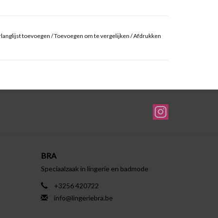
langlijst toevoegen
/
Toevoegen om te vergelijken
/
Afdrukken
BRA
Speciaalzaak in lingerie en badmode
+3256 420722
info@lingeriebra.be