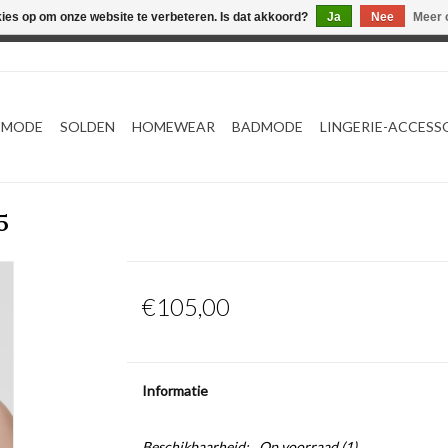
kies op om onze website te verbeteren. Is dat akkoord?
Ja
Nee
Meer 
Webshop werkt met EU maten. .
TMODE
SOLDEN
HOMEWEAR
BADMODE
LINGERIE-ACCESS
5
€105,00
Informatie
Beschikbaarheid:
Op voorraad
(1)