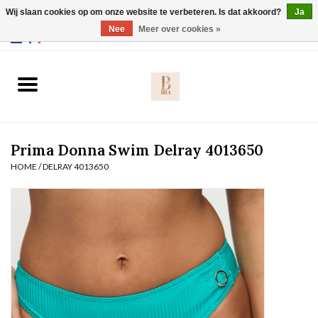
Wij slaan cookies op om onze website te verbeteren. Is dat akkoord?
Ja
Webshop werkt met EU maten. .
Nee
Meer over cookies »
0 Artikelen - €0,00
Home
BH's
Prima Donna Swim Delray 4013650
Slip
HOME
/
DELRAY 4013650
Body
Nachtmode
Solden
Homewear