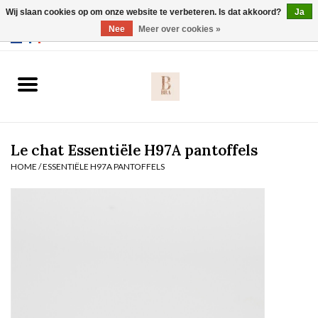
Wij slaan cookies op om onze website te verbeteren. Is dat akkoord?
Ja
Webshop werkt met EU maten. .
Nee
Meer over cookies »
0 Artikelen - €0,00
Home
BH's
Le chat Essentiële H97A pantoffels
Slip
HOME
/
ESSENTIËLE H97A PANTOFFELS
Body
Nachtmode
Solden
Homewear