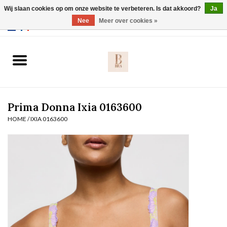
Wij slaan cookies op om onze website te verbeteren. Is dat akkoord?
Ja
Webshop werkt met EU maten. .
Nee
Meer over cookies »
0 Artikelen - €0,00
Home
BH's
Prima Donna Ixia 0163600
Slip
HOME
/
IXIA 0163600
Body
Nachtmode
Solden
Homewear