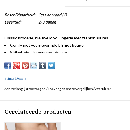
Beschikbaarheid:
Op voorraad
(1)
Levertijd:
2-3 dagen
Classic broderie, nieuwe look. Lingerie met fashion allures.
Comfy niet voorgevormde bh met beugel
Stijlvol, niet-transparant design
Schouderbandjes om te laten zien
Trending in lila en lime
Prima Donna
Aan verlanglijst toevoegen
/
Toevoegen om te vergelijken
/
Afdrukken
Gerelateerde producten