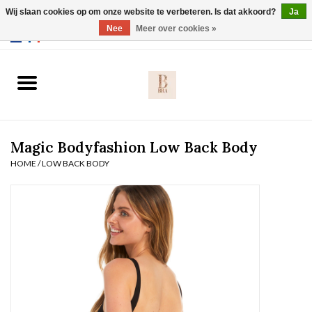
Wij slaan cookies op om onze website te verbeteren. Is dat akkoord?
Ja
Webshop werkt met EU maten. .
Nee
Meer over cookies »
0 Artikelen - €0,00
Home
BH's
Magic Bodyfashion Low Back Body
Slip
HOME
/
LOW BACK BODY
Body
Nachtmode
Solden
Homewear