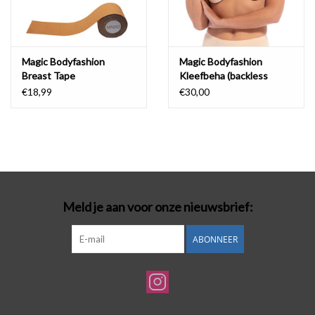
Magic Bodyfashion
Magic Bodyfashion
Breast Tape
Kleefbeha (backless
beauty)
€18,99
€30,00
Meld je aan voor onze nieuwsbrief:
ABONNEER