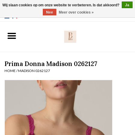
Wij slaan cookies op om onze website te verbeteren. Is dat akkoord?
Ja
Webshop werkt met EU maten. .
Nee
Meer over cookies »
0 Artikelen - €0,00
Home
BH's
Prima Donna Madison 0262127
Slip
HOME
/
MADISON 0262127
Body
Nachtmode
Solden
Homewear