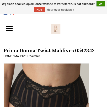
Wij slaan cookies op om onze website te verbeteren. Is dat akkoord?
Ja
Webshop werkt met EU maten. .
Nee
Meer over cookies »
0 Artikelen - €0,00
Home
BH's
Prima Donna Twist Maldives 0542342
Slip
HOME
/
MALDIVES 0542342
Body
Nachtmode
Solden
Homewear