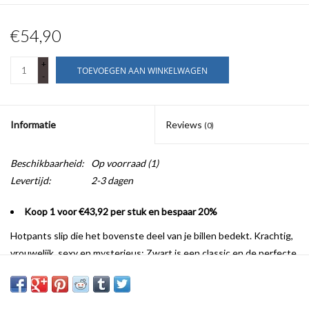
€54,90
+
TOEVOEGEN AAN WINKELWAGEN
-
Informatie
Reviews
(0)
Beschikbaarheid:
Op voorraad
(1)
Levertijd:
2-3 dagen
Koop 1 voor €43,92 per stuk en bespaar 20%
Hotpants slip die het bovenste deel van je billen bedekt. Krachtig,
vrouwelijk, sexy en mysterieus: Zwart is een classic en de perfecte
kleur voor deze lingerie met nineties-allures.