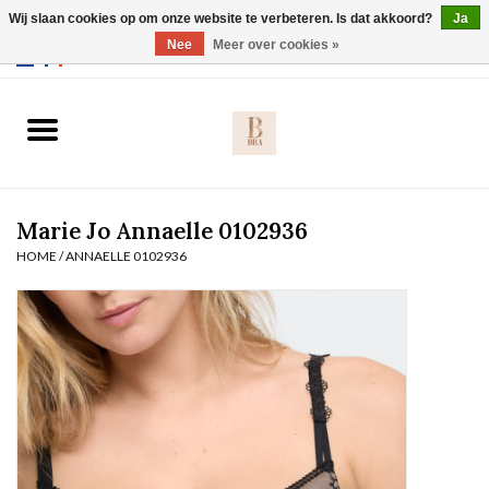
Wij slaan cookies op om onze website te verbeteren. Is dat akkoord?
Ja
Webshop werkt met EU maten. .
Nee
Meer over cookies »
0 Artikelen - €0,00
Home
BH's
Marie Jo Annaelle 0102936
Slip
HOME
/
ANNAELLE 0102936
Body
Nachtmode
Solden
Homewear