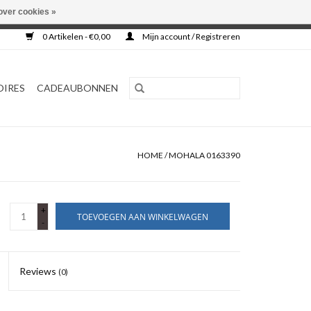
over cookies »
0 Artikelen - €0,00
Mijn account / Registreren
OIRES
CADEAUBONNEN
HOME
/
MOHALA 0163390
+
TOEVOEGEN AAN WINKELWAGEN
-
Reviews
(0)