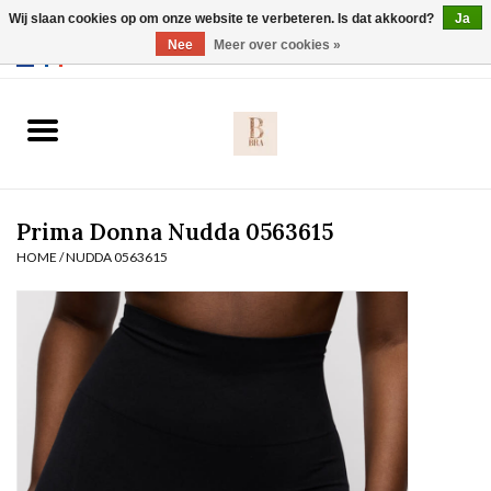
Wij slaan cookies op om onze website te verbeteren. Is dat akkoord?
Ja
Webshop werkt met EU maten. .
Nee
Meer over cookies »
0 Artikelen - €0,00
Home
BH's
Prima Donna Nudda 0563615
Slip
HOME
/
NUDDA 0563615
Body
Nachtmode
Solden
Homewear