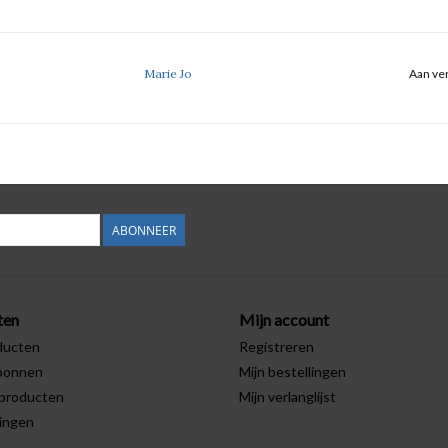
Marie Jo
Aan ver
ABONNEER
ten
Mijn account
ducten
Registreren
bonnen
Mijn bestellingen
producten
Mijn verlanglijst
ingen