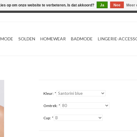
kies op om onze website te verbeteren. Is dat akkoord?
Ja
Nee
Meer 
Webshop werkt met EU maten. .
TMODE
SOLDEN
HOMEWEAR
BADMODE
LINGERIE-ACCESS
Kleur:
*
Omtrek:
*
Cup:
*