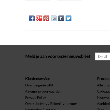
Meld je aan voor onze nieuwsbrief:
Klantenservice
Produc
Over Lingerie BRA
Alle pro
Algemene voorwaarden
Cadeau
Privacy Policy
Nieuwe 
Overschrijving / Rekeningnummer
Aanbied
Verzenden & retour
Tags