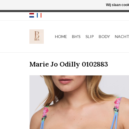
Wij slaan coo
HOME
BH'S
SLIP
BODY
NACH
Marie Jo Odilly 0102883