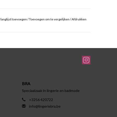
langlijst toevoegen
/
Toevoegen om te vergelijken
/
Afdrukken
BRA
Speciaalzaak in lingerie en badmode
+3256 420722
info@lingeriebra.be