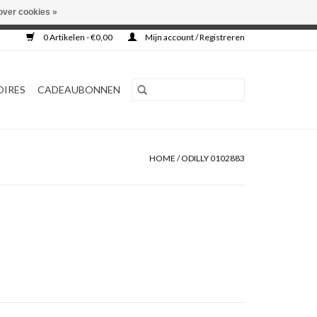
over cookies »
0 Artikelen - €0,00
Mijn account / Registreren
OIRES
CADEAUBONNEN
HOME
/
ODILLY 0102883