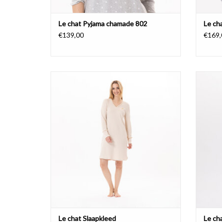
Le chat Pyjama chamade 802
Le ch
€139,00
€169,
Slaapkleed 100% katoen
Le Chat
TO
TOEVOEGEN AAN WINKELWAGEN
Le chat Slaapkleed
Le ch