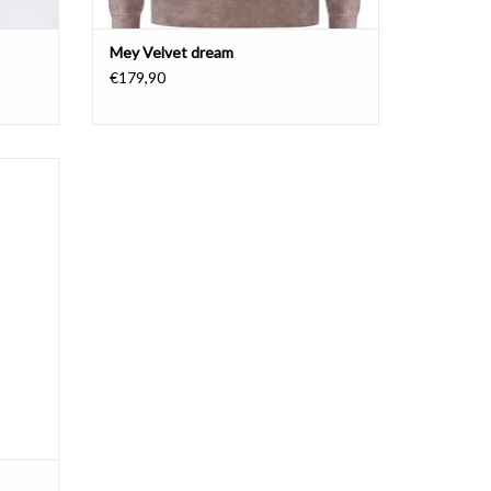
Mey Velvet dream
€179,90
est en
GEN