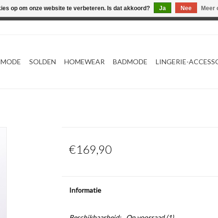
kies op om onze website te verbeteren. Is dat akkoord?
Ja
Nee
Meer 
Webshop werkt met EU maten. .
TMODE
SOLDEN
HOMEWEAR
BADMODE
LINGERIE-ACCESS
€169,90
Informatie
Beschikbaarheid:
Op voorraad
(1)