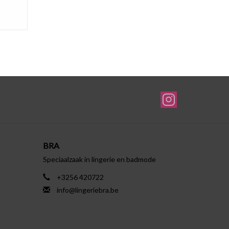
BRA
Speciaalzaak in lingerie en badmode
+3256 420722
info@lingeriebra.be