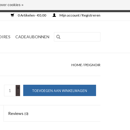
over cookies »
0 Artikelen - €0,00
Mijn account / Registreren
OIRES
CADEAUBONNEN
HOME
/
PEIGNOIR
+
TOEVOEGEN AAN WINKELWAGEN
-
Reviews
(0)