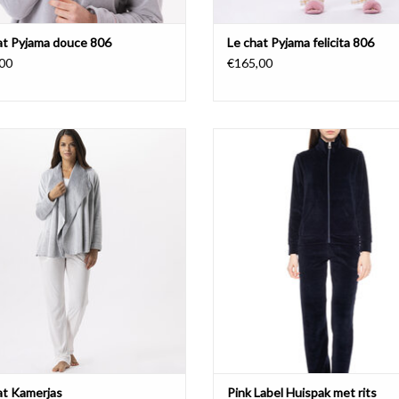
at Pyjama douce 806
Le chat Pyjama felicita 806
00
€165,00
Kamerjas Le Chat
Huispak met rits en zakken in de v
broek.
EVOEGEN AAN WINKELWAGEN
80% katoen, 20% polyester
TOEVOEGEN AAN WINKELWA
at Kamerjas
Pink Label Huispak met rits