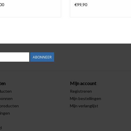
00
€99,90
ABONNEER
ten
Mijn account
ducten
Registreren
bonnen
Mijn bestellingen
producten
Mijn verlanglijst
ingen
d