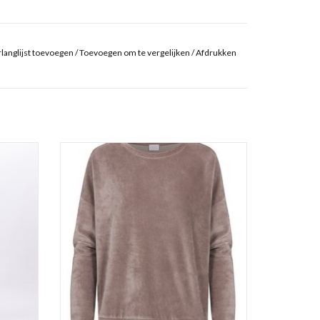
langlijst toevoegen
/
Toevoegen om te vergelijken
/
Afdrukken
Dames Pyjama
Nachtmode Mey
GEN
TOEVOEGEN AAN WINKELWAGEN