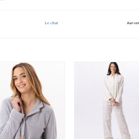
Le chat
Aan ver
Dames Pyjama.
Dames pyjama.
100% polyester.
50% katoen, 50% polyester.
EVOEGEN AAN WINKELWAGEN
TOEVOEGEN AAN WINKELWA