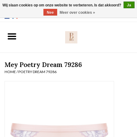
Wij slaan cookies op om onze website te verbeteren. Is dat akkoord?
Ja
Webshop werkt met EU maten. .
Nee
Meer over cookies »
0 Artikelen - €0,00
Home
BH's
Mey Poetry Dream 79286
Slip
HOME
/
POETRY DREAM 79286
Body
Nachtmode
Solden
Homewear