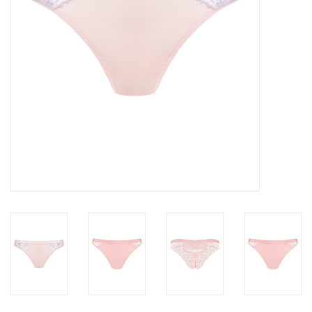
Badmode
Lingerie-accessoires
Cadeaubonnen