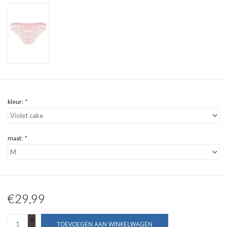
kleur:
*
maat:
*
€29,99
+
TOEVOEGEN AAN WINKELWAGEN